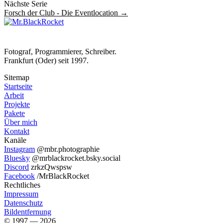
Nächste Serie
Forsch der Club - Die Eventlocation →
Fotograf, Programmierer, Schreiber.
Frankfurt (Oder) seit 1997.
Sitemap
Startseite
Arbeit
Projekte
Pakete
Über mich
Kontakt
Kanäle
Instagram
@mbr.photographie
Bluesky
@mrblackrocket.bsky.social
Discord
zrkzQwspsw
Facebook
/MrBlackRocket
Rechtliches
Impressum
Datenschutz
Bildentfernung
© 1997 — 2026