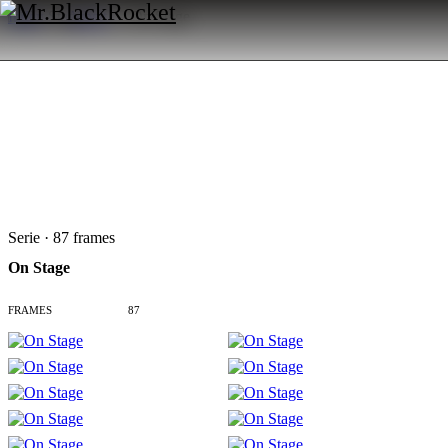
Index
→
Arbeit
→
On Stage
Serie · 87 frames
On Stage
FRAMES
87